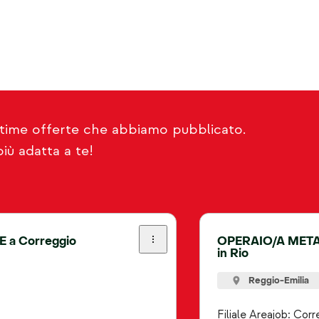
ltime offerte che abbiamo pubblicato.
iù adatta a te!
a Correggio
OPERAIO/A META
in Rio
Reggio-Emilia
Filiale Areajob: Corr