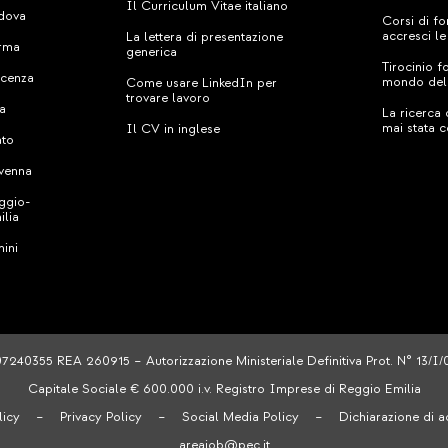
Il Curriculum Vitae italiano
dova
Corsi di fo
accresci l
La lettera di presentazione
rma
generica
Tirocinio f
acenza
mondo del
Come usare LinkedIn per
trovare lavoro
sa
La ricerca
mai stata c
Il CV in inglese
ato
venna
ggio-
ilia
mini
07240355 REA 260915 – Autorizzazione Ministeriale Definitiva Prot. N° 13/I
Capitale Sociale € 600.000 i.v. Registro Imprese di Reggio Emilia
licy
–
Privacy Policy
–
Social Media Policy
–
Dichiarazione di ac
areajob@pec.it