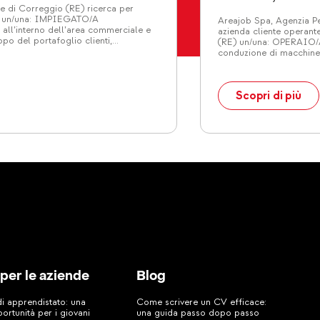
le di Correggio (RE) ricerca per
rio un/una: IMPIEGATO/A
Areajob Spa, Agenzia Per
ll’interno dell’area commerciale e
azienda cliente operant
ppo del portafoglio clienti,
(RE) un/una: OPERAI
 aziendale e al consolidamento delle
conduzione di macchine 
 – Gestione e sviluppo […]
Controllo qualità dimen
delle attività di attrez
Scopri di più
 per le aziende
Blog
di apprendistato: una
Come scrivere un CV efficace:
ortunità per i giovani
una guida passo dopo passo