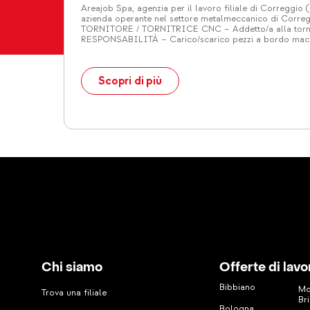
Areajob Spa, agenzia per il lavoro filiale di Correggio 
azienda operante nel settore metalmeccanico di Correg
TORNITORE / TORNITRICE CNC – Addetto/a alla torni
Rio
RESPONSABILITÀ – Carico/scarico pezzi a bordo macch
interpretazione del disegno tecnico meccanico; – Rich
bordo macchina; – Controllo dimensionale del […]
o
Scopri di più
Chi siamo
Offerte di lavo
Bibbiano
Mo
Trova una filiale
Br
Bologna