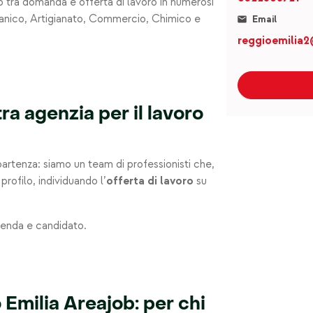
o tra domanda e offerta di lavoro in numerosi
ccanico, Artigianato, Commercio, Chimico e
Email
reggioemilia2
ra agenzia per il lavoro
partenza: siamo un team di professionisti che,
profilo, individuando l’
offerta
di
lavoro
su
zienda e candidato.
 Emilia Areajob: per chi