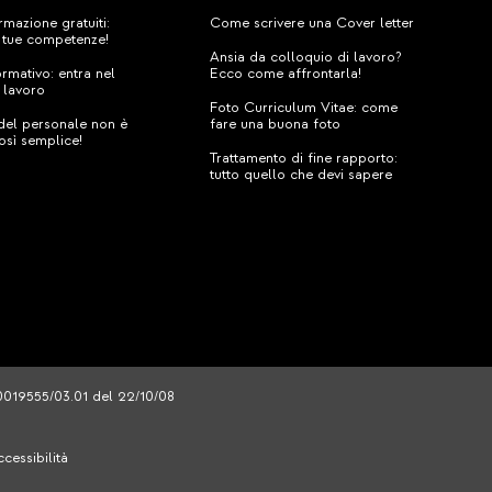
rmazione gratuiti:
Come scrivere una Cover letter
e tue competenze!
Ansia da colloquio di lavoro?
ormativo: entra nel
Ecco come affrontarla!
 lavoro
Foto Curriculum Vitae: come
 del personale non è
fare una buona foto
osì semplice!
Trattamento di fine rapporto:
tutto quello che devi sapere
/0019555/03.01 del 22/10/08
cessibilità