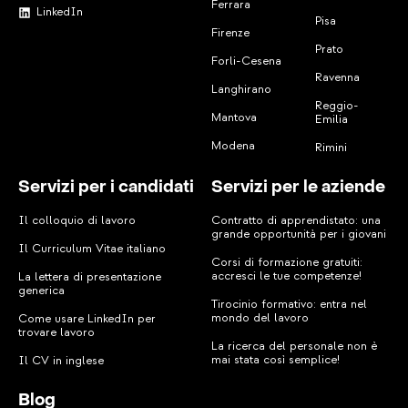
Ferrara
LinkedIn
Pisa
Firenze
Prato
Forli-Cesena
Ravenna
Langhirano
Reggio-
Mantova
Emilia
Modena
Rimini
Servizi per i candidati
Servizi per le aziende
Il colloquio di lavoro
Contratto di apprendistato: una
grande opportunità per i giovani
Il Curriculum Vitae italiano
Corsi di formazione gratuiti:
accresci le tue competenze!
La lettera di presentazione
generica
Tirocinio formativo: entra nel
mondo del lavoro
Come usare LinkedIn per
trovare lavoro
La ricerca del personale non è
mai stata così semplice!
Il CV in inglese
Blog