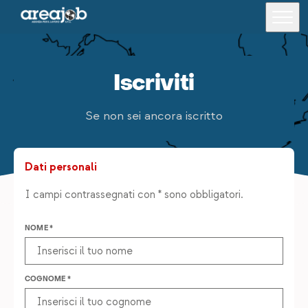
Iscriviti
Offerte di lavoro
Se non sei ancora iscritto
Formazione
Per i candidati
Dati personali
Per le aziende
I campi contrassegnati con * sono obbligatori.
Lavora con noi
NOME *
Area riservata
Chi siamo
COGNOME *
Trova una filiale