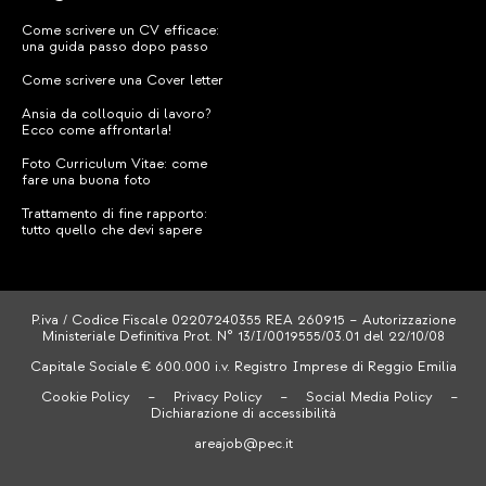
Come scrivere un CV efficace:
una guida passo dopo passo
Come scrivere una Cover letter
Ansia da colloquio di lavoro?
Ecco come affrontarla!
Foto Curriculum Vitae: come
fare una buona foto
Trattamento di fine rapporto:
tutto quello che devi sapere
P.iva / Codice Fiscale 02207240355 REA 260915 – Autorizzazione
Ministeriale Definitiva Prot. N° 13/I/0019555/03.01 del 22/10/08
Capitale Sociale € 600.000 i.v. Registro Imprese di Reggio Emilia
Cookie Policy
–
Privacy Policy
–
Social Media Policy
–
Dichiarazione di accessibilità
areajob@pec.it