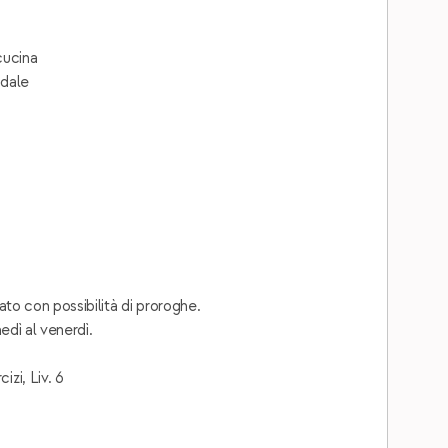
 cucina
ndale
to con possibilità di proroghe.
edì al venerdì.
zi, Liv. 6