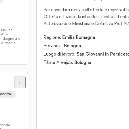
Per candidarsi iscriviti all’offerta e registra i
Offerta di lavoro da intendersi rivolta ad entra
Autorizzazione Ministeriale Definitiva Prot.N
i un/una:
’: –
Regione:
Emilia Romagna
 – diagnosi e
 di tecnici
Provincia:
Bologna
i.
Luogo di lavoro:
San Giovanni in Persicet
Filiale Areajob:
Bologna
a
endita
zienda