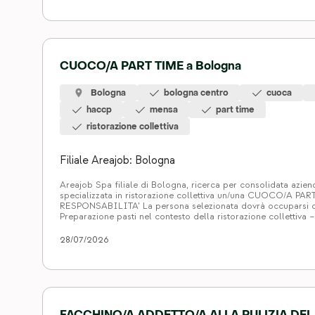
CUOCO/A PART TIME a Bologna
Bologna
bologna centro
cuoca
haccp
mensa
part time
ristorazione collettiva
Filiale Areajob: Bologna
Areajob Spa filiale di Bologna, ricerca per consolidata azien
specializzata in ristorazione collettiva un/una CUOCO/A PA
RESPONSABILITA’ La persona selezionata dovrà occuparsi d
Preparazione pasti nel contesto della ristorazione collettiva –
Collaborazione i/le dietisti/e – Aiuto nel confezionamento pas
REQUISITI Si richiede: – Esperienza in ruolo analogo, prefe
28/07/2026
nella ristorazione collettiva. – […]