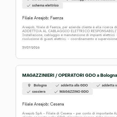
schema elettrico
Filiale Areajob: Faenza
Areajob, filiale di Faenza, per azienda cliente è alla ricerca d
ADDETTO/A AL CABLAGGIO ELETTRICO RESPONSABILITA
Installazione, cablaggio e manutenzione di impianti elettrici;
risoluzione di guasti elettrici; – coordinamento e supervisione
junior; – verifica e rispetto delle normative di sicurezza vigent
REQUISITI: – Diploma in ambito Elettrico; – […]
31/07/2026
MAGAZZINIERI / OPERATORI GDO a Bologn
Bologna
addetta alla GDO
addetta v
cassiera
MAGAZZINO GDO
Filiale Areajob: Cesena
Areajob SpA – Filiale di Cesena – per conto di importante A