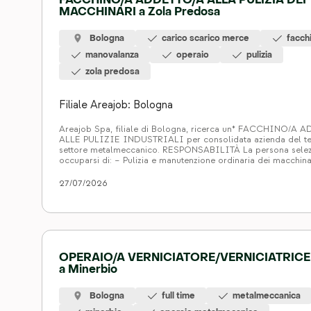
FACCHINO/A ADDETTO/A ALLA PULIZIA DEI
MACCHINARI a Zola Predosa
Bologna
carico scarico merce
facch
manovalanza
operaio
pulizia
zola predosa
Filiale Areajob: Bologna
Areajob Spa, filiale di Bologna, ricerca un* FACCHINO/A
ALLE PULIZIE INDUSTRIALI per consolidata azienda del ter
settore metalmeccanico. RESPONSABILITÀ La persona selez
occuparsi di: – Pulizia e manutenzione ordinaria dei macchina
scarico merce – Attività di facchinaggio, sistemazione e sto
merce REQUISITI Si richiede: – Esperienza pregressa in am
27/07/2026
produttivo […]
OPERAIO/A VERNICIATORE/VERNICIATRICE
a Minerbio
Bologna
full time
metalmeccanica