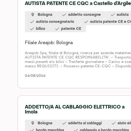
AUTISTA PATENTE CE CQC a Castello d’Argile
Bologna
addetto consegne
autista
autista consegnatario
autista patente CE e 
bilico
patente CE
Filiale Areajob: Bologna
Areajob Spa, filiale di Bologna, ricerca per azienda metalme
AUTISTA PATENTE CE CQC RESPONSABILITA’: – Trasporto
mezzi pesanti e/o bilici – Trasferte giornaliere – Carico e sca
mezzo REQUISITI: – Possesso patente CE-CQC – Disponibi
trasferte giornaliere – Flessibilità oraria – Esperienza pregre
mansione LUOGO DI LAVORO: Castello d’Argile […]
04/08/2026
ADDETTO/A AL CABLAGGIO ELETTRICO a
Imola
Bologna
addetta ai cablaggi
aiuto el
bordo macchina
cablaggio a bordo macchina