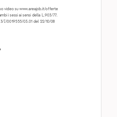
l tuo video su www.areajob.it/offerte
mbi i sessi ai sensi della L.903/77.
.13/I/0019555/03.01 del 22/10/08
o