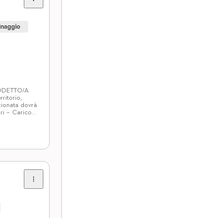
inaggio
 ADDETTO/A
ritorio,
ionata dovrà
ri – Carico e
ccaggio
bito