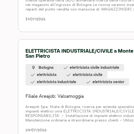
cliente operante nella GDO alimentare ricerca delle risorse d
nei magazzini all’ingrosso di Bologna Le risorse saranno inseri
reparti del punto vendita con mansione di: MAGAZZINIERI 
OPERATORI GDO e si occuperanno della disposizione e rior
merci, dell’assistenza e […]
31/07/2026
ELETTRICISTA INDUSTRIALE/CIVILE a Monte
San Pietro
Bologna
elettriciata civile industriale
elettricista
elettricista civile
elettricista industriale
elettricista senior
Filiale Areajob: Valsamoggia
Areajob Spa, filiale di Bologna, ricerca per azienda specializz
impianti elettrici un/a ELETTRICISTA INDUSTRIALE/CIVIL
RESPONSABILITA’: – Installazione di impianti elettrici industri
Manutenzione ordinaria e straordinaria presso clienti – Utili
aziendale REQUISITI: – Esperienza consolidata in qualità di e
civile/industriale – Buona conoscenza degli schemi elettrici 
29/07/2026
capacità di […]