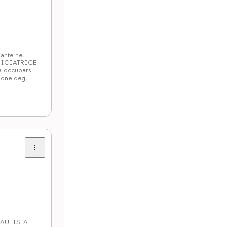
rante nel
RNICIATRICE
 occuparsi
ione degli
e: –
i lavorare in
n: AUTISTA