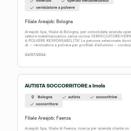
minerbio
operaio metalmecanico
verniciatore a polvere
Filiale Areajob: Bologna
Areajob Spa, filiale di Bologna, per consolidata azienda ope
settore metalmeccanico cerca un/una VERNICIATORE/VE
A POLVERE RESPONSABILITA’ La persona selezionata dovrà
di: – verniciatura a polvere per profilati d’alluminio – conduz
impianti automatici – controllo qualità REQUISITI Si richied
esperienza pregressa nella verniciatura a polvere – capacità d
22/07/2026
autonomia […]
AUTISTA SOCCORRITORE a Imola
Bologna
autista
soccoritrice
soccorritore
Filiale Areajob: Faenza
Areajob Spa, filiale di Faenza, ricerca per azienda cliente u