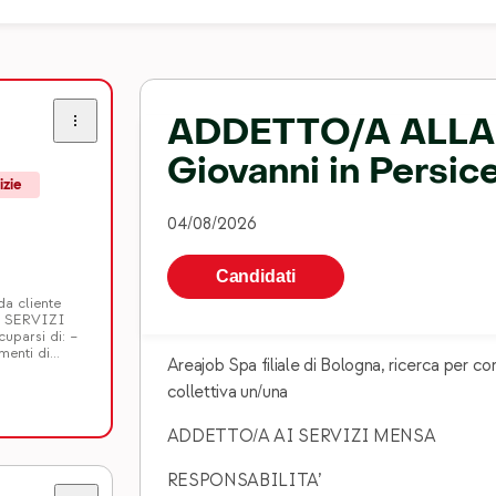
ADDETTO/A ALLA
Giovanni in Persic
izie
04/08/2026
Candidati
da cliente
AI SERVIZI
parsi di: –
menti di
Areajob Spa filiale di Bologna, ricerca per con
EQUISITI Si
collettiva un/una
ADDETTO/A AI SERVIZI MENSA
RESPONSABILITA’