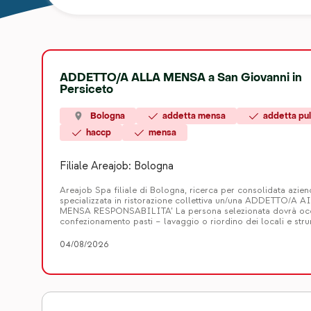
ADDETTO/A ALLA MENSA a San Giovanni in
Persiceto
Bologna
addetta mensa
addetta pul
haccp
mensa
Filiale Areajob: Bologna
Areajob Spa filiale di Bologna, ricerca per consolidata azien
specializzata in ristorazione collettiva un/una ADDETTO/A 
MENSA RESPONSABILITA’ La persona selezionata dovrà occu
confezionamento pasti – lavaggio o riordino dei locali e stru
cucina – consegna pasti con utilizzo del mezzo aziendale R
richiede: – Esperienza anche breve in […]
04/08/2026