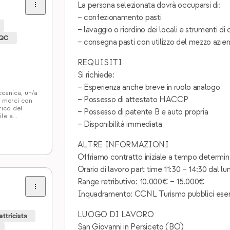
La persona selezionata dovrà occuparsi di:
– confezionamento pasti
– lavaggio o riordino dei locali e strumenti di
CQC
– consegna pasti con utilizzo del mezzo azie
REQUISITI
Si richiede:
– Esperienza anche breve in ruolo analogo
ccanica, un/a
– Possesso di attestato HACCP
 merci con
rico del
– Possesso di patente B e auto propria
le a
– Disponibilità immediata
ssa nella
ALTRE INFORMAZIONI
Offriamo contratto iniziale a tempo determina
Orario di lavoro part time 11:30 – 14:30 dal lun
Range retributivo: 10.000€ – 15.000€
Inquadramento: CCNL Turismo pubblici eserci
LUOGO DI LAVORO
ettricista
San Giovanni in Persiceto (BO)