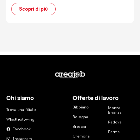
all’atto della cessazione del rapporto di lavoro..
Scopri di più
Chi siamo
Offerte di lavoro
Bibbiano
Monza-
Trova una filiale
Brianza
Bologna
Whistleblowing
Padova
Brescia
Facebook
Parma
Cremona
Instagram