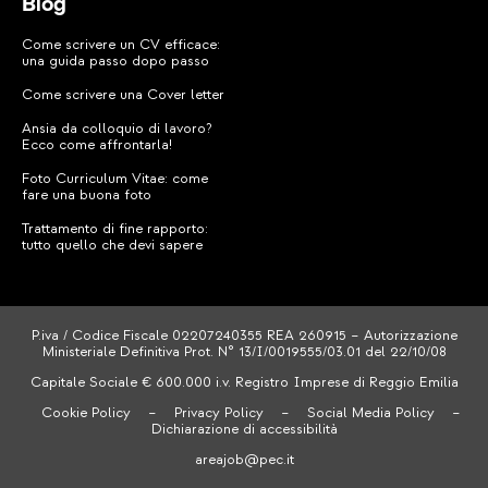
Blog
Come scrivere un CV efficace:
una guida passo dopo passo
Come scrivere una Cover letter
Ansia da colloquio di lavoro?
Ecco come affrontarla!
Foto Curriculum Vitae: come
fare una buona foto
Trattamento di fine rapporto:
tutto quello che devi sapere
P.iva / Codice Fiscale 02207240355 REA 260915 – Autorizzazione
Ministeriale Definitiva Prot. N° 13/I/0019555/03.01 del 22/10/08
Capitale Sociale € 600.000 i.v. Registro Imprese di Reggio Emilia
Cookie Policy
–
Privacy Policy
–
Social Media Policy
–
Dichiarazione di accessibilità
areajob@pec.it