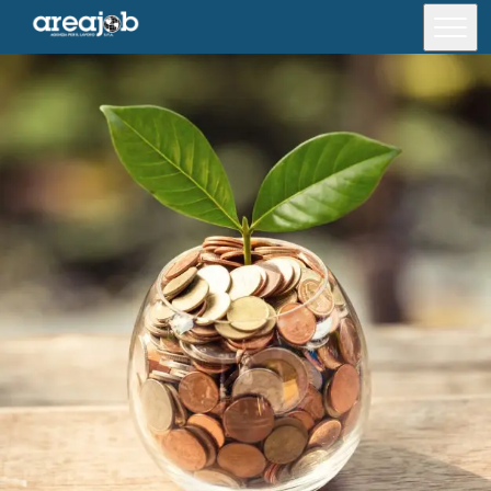
Offerte di lavoro
Formazione
Per i candidati
Per le aziende
Lavora con noi
Area riservata
Chi siamo
Trova una filiale