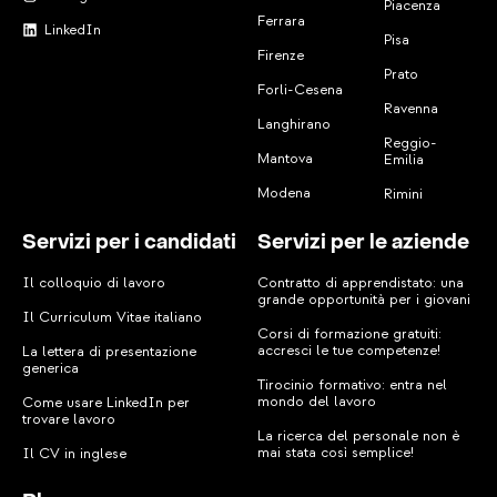
Piacenza
Ferrara
LinkedIn
Pisa
Firenze
Prato
Forli-Cesena
Ravenna
Langhirano
Reggio-
Mantova
Emilia
Modena
Rimini
Servizi per i candidati
Servizi per le aziende
Il colloquio di lavoro
Contratto di apprendistato: una
grande opportunità per i giovani
Il Curriculum Vitae italiano
Corsi di formazione gratuiti:
accresci le tue competenze!
La lettera di presentazione
generica
Tirocinio formativo: entra nel
mondo del lavoro
Come usare LinkedIn per
trovare lavoro
La ricerca del personale non è
mai stata così semplice!
Il CV in inglese