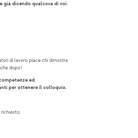
e già dicendo qualcosa di voi
.
datori di lavoro piace chi dimostra
anche dopo!
e competenze ed
nti per ottenere il colloquio.
 richiesto;
;