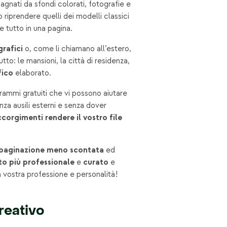
gnati da sfondi colorati, fotografie e
o riprendere quelli dei modelli classici
re tutto in una pagina.
grafici
o, come li chiamano all’estero,
utto: le mansioni, la città di residenza,
fico
elaborato.
ammi gratuiti che vi possono aiutare
za ausili esterni e senza dover
ccorgimenti rendere il vostro file
 impaginazione meno scontata
ed
to più professionale
e
curato
e
 vostra professione e personalità!
reativo