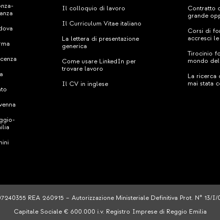
nza-
Il colloquio di lavoro
Contratto 
ianza
grande opp
Il Curriculum Vitae italiano
dova
Corsi di fo
accresci l
La lettera di presentazione
rma
generica
Tirocinio f
acenza
mondo del
Come usare LinkedIn per
trovare lavoro
sa
La ricerca
mai stata c
Il CV in inglese
ato
venna
ggio-
ilia
mini
07240355 REA 260915 – Autorizzazione Ministeriale Definitiva Prot. N° 13/I
Capitale Sociale € 600.000 i.v. Registro Imprese di Reggio Emilia