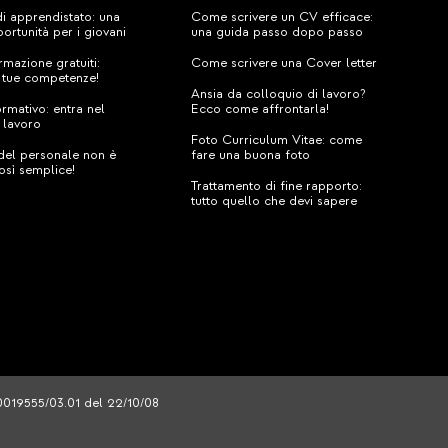
di apprendistato: una
Come scrivere un CV efficace:
ortunità per i giovani
una guida passo dopo passo
rmazione gratuiti:
Come scrivere una Cover letter
e tue competenze!
Ansia da colloquio di lavoro?
ormativo: entra nel
Ecco come affrontarla!
 lavoro
Foto Curriculum Vitae: come
 del personale non è
fare una buona foto
osì semplice!
Trattamento di fine rapporto:
tutto quello che devi sapere
/0019555/03.01 del 22/10/08