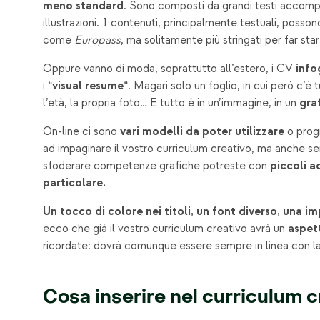
meno standard
. Sono composti da grandi testi accompa
illustrazioni. I contenuti, principalmente testuali, posson
come
Europass
, ma solitamente più stringati per far sta
Oppure vanno di moda, soprattutto all’estero, i CV
info
i “
visual resume
“. Magari solo un foglio, in cui però c’è t
l’età, la propria foto… E tutto è in un’immagine, in un
gra
On-line ci sono
vari modelli da poter utilizzare
o progr
ad impaginare il vostro curriculum creativo, ma anche sen
sfoderare competenze grafiche potreste con
piccoli a
particolare.
Un tocco di colore nei titoli, un font diverso, una
ecco che già il vostro curriculum creativo avrà un
aspet
ricordate: dovrà comunque essere sempre in linea con la
Cosa inserire nel curriculum c