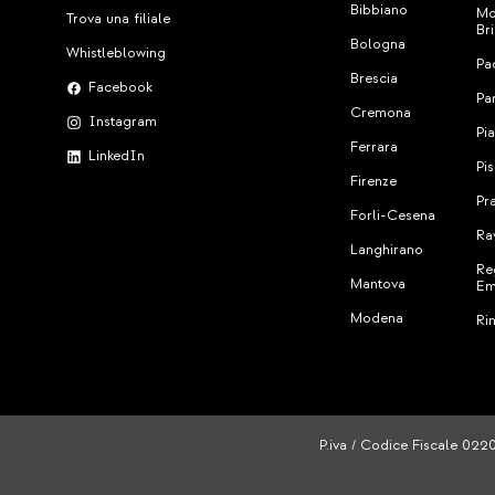
Bibbiano
Mo
Trova una filiale
Br
Bologna
Whistleblowing
Pa
Brescia
Facebook
Pa
Cremona
Instagram
Pi
Ferrara
LinkedIn
Pi
Firenze
Pr
Forli-Cesena
Ra
Langhirano
Re
Mantova
Em
Modena
Ri
P.iva / Codice Fiscale 022