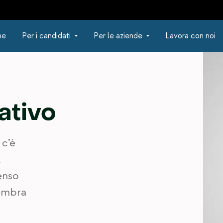
ne
Per i candidati
Per le aziende
Lavora con noi
ativo
 c’è
l
enso
sembra