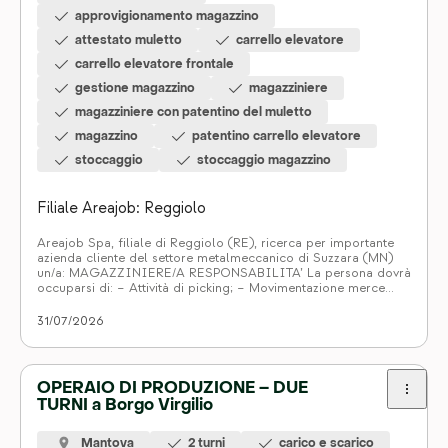
approvigionamento magazzino
attestato muletto
carrello elevatore
carrello elevatore frontale
gestione magazzino
magazziniere
magazziniere con patentino del muletto
magazzino
patentino carrello elevatore
stoccaggio
stoccaggio magazzino
Filiale Areajob: Reggiolo
Areajob Spa, filiale di Reggiolo (RE), ricerca per importante
azienda cliente del settore metalmeccanico di Suzzara (MN)
un/a: MAGAZZINIERE/A RESPONSABILITA’ La persona dovrà
occuparsi di: – Attività di picking; – Movimentazione merce
tramite carrello elevatore; – Stoccaggio e movimentazione
della merce; – Supporto alle attività operative di magazzino;
31/07/2026
REQUISITI – Esperienza pregressa nel ruolo; – […]
OPERAIO DI PRODUZIONE – DUE
TURNI a Borgo Virgilio
Mantova
2 turni
carico e scarico