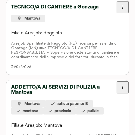
TECNICO/A DI CANTIERE a Gonzaga
Mantova
Filiale Areajob: Reggiolo
Areajob Spa, filiale di Reggiolo (RE), ricerca per azienda di
Gonzaga (MN) un/a TECNICO/A DI CANTIERE
RESPONSABILITA’ – Supervisione delle attività di cantiere e
coordinamento delle imprese e dei fornitori durante la fase
esecutiva; – Gestione della contabilità di cantiere e redazione
degli Stati di Avanzamento Lavori (SAL); – Monitoraggio e
31/07/2026
gestione degli aspetti relativi […]
ADDETTO/A AI SERVIZI DI PULIZIA a
Mantova
Mantova
autista patente B
mantova
provincia
pulizie
Filiale Areajob: Mantova