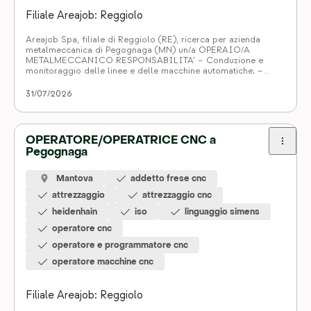
Filiale Areajob: Reggiolo
Areajob Spa, filiale di Reggiolo (RE), ricerca per azienda
metalmeccanica di Pegognaga (MN) un/a OPERAIO/A
METALMECCANICO RESPONSABILITA’ – Conduzione e
monitoraggio delle linee e delle macchine automatiche; –
Caricamento materiali e impostazione dei parametri base del
macchinario; – Diagnostica rapida e primo intervento per fermi
31/07/2026
macchina meccanici ed elettrici; – Segnalazione dei guasti al
manutentore […]
OPERATORE/OPERATRICE CNC a
Pegognaga
Mantova
addetto frese cnc
attrezzaggio
attrezzaggio cnc
heidenhain
iso
linguaggio simens
operatore cnc
operatore e programmatore cnc
operatore macchine cnc
Filiale Areajob: Reggiolo