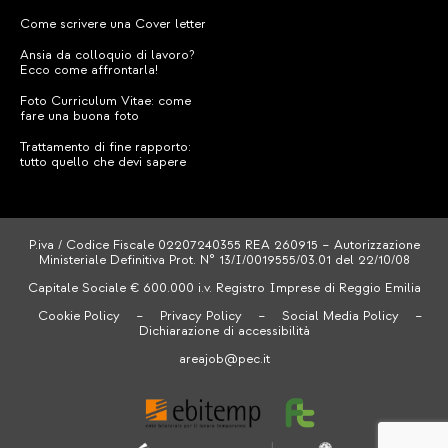
Come scrivere una Cover letter
Ansia da colloquio di lavoro?
Ecco come affrontarla!
Foto Curriculum Vitae: come
fare una buona foto
Trattamento di fine rapporto:
tutto quello che devi sapere
P.iva / Codice Fiscale 02207240355 REA 260915 – Autorizzazione
Ministeriale Definitiva Prot. N° 13/I/0019555/03.01 del 22/10/08
Capitale Sociale € 600.000 i.v. Registro Imprese di Reggio Emilia
Cookie Policy
–
Privacy Policy
–
Social Media Policy
–
Dichiarazione di accessibilità
areajob@pec.it