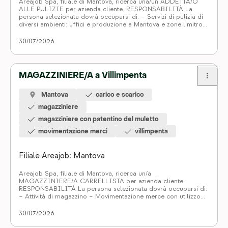
Areajob Spa, filiale di Mantova, ricerca una/un ADDETTA/O
ALLE PULIZIE per azienda cliente. RESPONSABILITÀ La
persona selezionata dovrà occuparsi di: – Servizi di pulizia di
diversi ambienti: uffici e produzione a Mantova e zone limitrofi.
REQUISITI Si richiede: – Esperienza nella mansione – Patente
B ed Automunita/o – Ottima conoscenza della lingua italiana –
30/07/2026
Flessibilità […]
MAGAZZINIERE/A a Villimpenta
Mantova
carico e scarico
magazziniere
magazziniere con patentino del muletto
movimentazione merci
villimpenta
Filiale Areajob: Mantova
Areajob Spa, filiale di Mantova, ricerca un/a
MAGAZZINIERE/A CARRELLISTA per azienda cliente.
RESPONSABILITÀ La persona selezionata dovrà occuparsi di:
– Attività di magazzino – Movimentazione merce con utilizzo
carrello elevatore – Carico/scarico REQUISITI Si richiede: –
Esperienza minima nella mansione – Possesso di patentino per
30/07/2026
la conduzione di carrelli elevatori, in corso di validità – […]