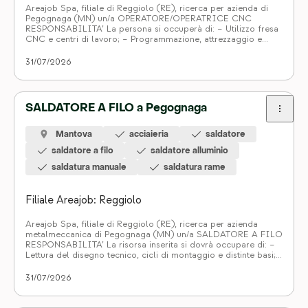
Areajob Spa, filiale di Reggiolo (RE), ricerca per azienda di
Pegognaga (MN) un/a OPERATORE/OPERATRICE CNC
RESPONSABILITA’ La persona si occuperà di: – Utilizzo fresa
CNC e centri di lavoro; – Programmazione, attrezzaggio e
controllo utensileria; – Utilizzo disegni tecnici, cicli montaggio
e distinte base; REQUISITI – Esperienza pregressa nel ruolo;
31/07/2026
– Conoscenza linguaggio ISO – […]
SALDATORE A FILO a Pegognaga
Mantova
acciaieria
saldatore
saldatore a filo
saldatore alluminio
saldatura manuale
saldatura rame
Filiale Areajob: Reggiolo
Areajob Spa, filiale di Reggiolo (RE), ricerca per azienda
metalmeccanica di Pegognaga (MN) un/a SALDATORE A FILO
RESPONSABILITA’ La risorsa inserita si dovrà occupare di: –
Lettura del disegno tecnico, cicli di montaggio e distinte basi;
– Montaggio ed assemblaggio complessivi meccanici; –
Saldatura a filo su rame, acciaio e alluminio; – Controllo
31/07/2026
conformità e […]