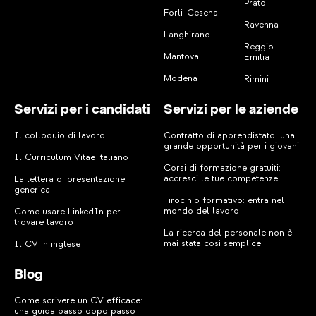
Prato
Forli-Cesena
Ravenna
Langhirano
Reggio-
Mantova
Emilia
Modena
Rimini
Servizi per i candidati
Servizi per le aziende
Il colloquio di lavoro
Contratto di apprendistato: una
grande opportunità per i giovani
Il Curriculum Vitae italiano
Corsi di formazione gratuiti:
accresci le tue competenze!
La lettera di presentazione
generica
Tirocinio formativo: entra nel
mondo del lavoro
Come usare LinkedIn per
trovare lavoro
La ricerca del personale non è
mai stata così semplice!
Il CV in inglese
Blog
Come scrivere un CV efficace:
una guida passo dopo passo