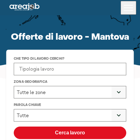
Offerte di lavoro - Mantova
Offerte di lavoro
Formazione
CHE TIPO DI LAVORO CERCHI?
Per i candidati
Per le aziende
ZONA GEOGRAFICA
Tutte le zone
Lavora con noi
PAROLA CHIAVE
Area riservata
Tutte
Chi siamo
Cerca lavoro
Trova una filiale