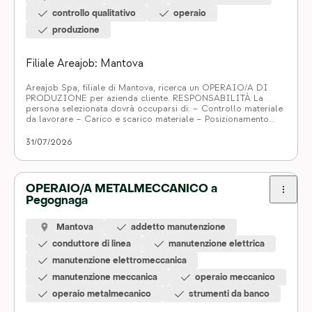
controllo qualitativo
operaio
produzione
Filiale Areajob: Mantova
Areajob Spa, filiale di Mantova, ricerca un OPERAIO/A DI
PRODUZIONE per azienda cliente. RESPONSABILITÀ La
persona selezionata dovrà occuparsi di: – Controllo materiale
da lavorare – Carico e scarico materiale – Posizionamento
materiale su linea – Controllo macchine REQUISITI Si
richiede: – Pregressa esperienza nella mansione di operaia/o –
31/07/2026
Disponibilità a lavorare su 2 turni […]
OPERAIO/A METALMECCANICO a
Pegognaga
Mantova
addetto manutenzione
conduttore di linea
manutenzione elettrica
manutenzione elettromeccanica
manutenzione meccanica
operaio meccanico
operaio metalmecanico
strumenti da banco