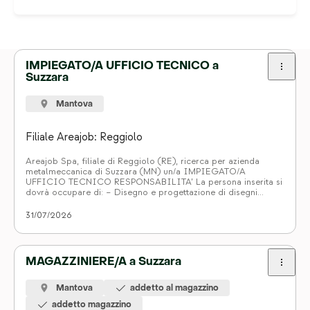
Blog
Contatti
IMPIEGATO/A UFFICIO TECNICO a
Suzzara
Iscriviti
Mantova
Filiale Areajob: Reggiolo
Areajob Spa, filiale di Reggiolo (RE), ricerca per azienda
metalmeccanica di Suzzara (MN) un/a IMPIEGATO/A
UFFICIO TECNICO RESPONSABILITA’ La persona inserita si
dovrà occupare di: – Disegno e progettazione di disegni
tecnici sia in 2D che in 3D utilizzando i software CAD
aziendali; – Redigere, organizzare e archiviare la
31/07/2026
documentazione tecnica di commessa; – Collaborare […]
MAGAZZINIERE/A a Suzzara
Mantova
addetto al magazzino
addetto magazzino